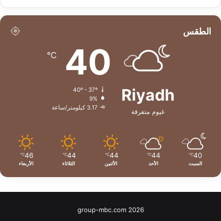
الطقس
40
℃
Riyadh
40º - 37º
9%
3.17 كيلومتر/ساعة
غيوم متفرقة
46
44
44
44
40
℃
℃
℃
℃
℃
السبت
الأحد
الأثنين
الثلاثاء
الأربعاء
group-mbc.com 2026