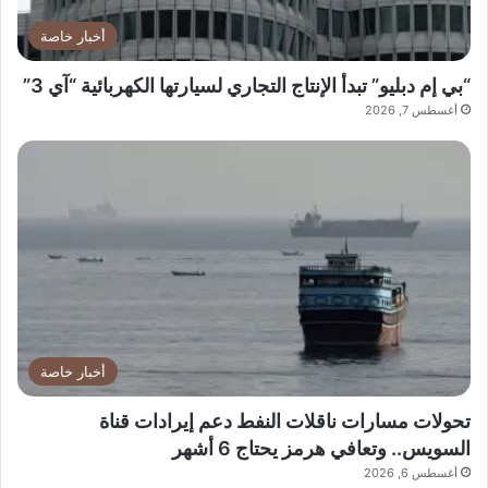
أخبار خاصة
“بي إم دبليو” تبدأ الإنتاج التجاري لسيارتها الكهربائية “آي 3”
أغسطس 7, 2026
أخبار خاصة
تحولات مسارات ناقلات النفط دعم إيرادات قناة
السويس.. وتعافي هرمز يحتاج 6 أشهر
أغسطس 6, 2026