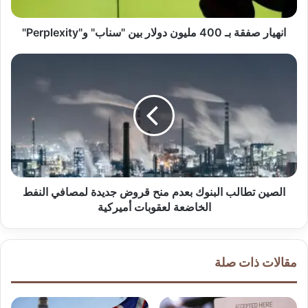
ف
ق
ة
انهيار صفقة بـ 400 مليون دولار بين "سناب" و"Perplexity"
ب
ـ
ا
4
ل
0
ص
0
ي
م
ن
ل
ت
ي
ط
و
ا
ن
ل
د
ب
الصين تطالب البنوك بعدم منح قروض جديدة لمصافي النفط
و
ا
الخاضعة لعقوبات أميركية
ل
ل
ا
ب
ر
ن
مقالات ذات صلة
ب
و
ي
ك
ن
ب
"
ع