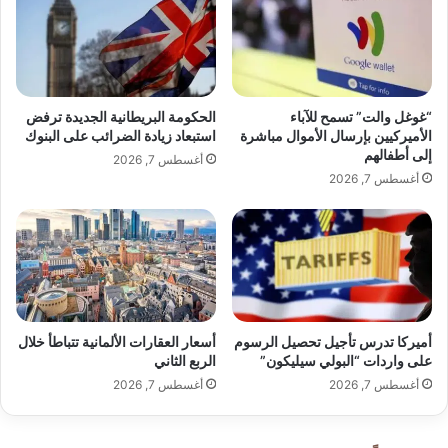
س
د
ن
م
ا
م
ب
ن
"
ح
“غوغل والت” تسمح للآباء
الحكومة البريطانية الجديدة ترفض
و
ق
الأميركيين بإرسال الأموال مباشرة
استبعاد زيادة الضرائب على البنوك
"
ر
إلى أطفالهم
أغسطس 7, 2026
P
و
أغسطس 7, 2026
e
ض
r
ج
p
د
l
ي
e
د
x
ة
i
ل
t
م
أميركا تدرس تأجيل تحصيل الرسوم
أسعار العقارات الألمانية تتباطأ خلال
y
ص
على واردات “البولي سيليكون”
الربع الثاني
"
ا
أغسطس 7, 2026
أغسطس 7, 2026
ف
ي
ا