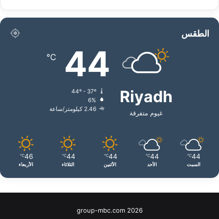
الطقس
44
℃
Riyadh
44º - 37º
6%
2.46 كيلومتر/ساعة
غيوم متفرقة
46
44
44
44
44
℃
℃
℃
℃
℃
السبت
الأحد
الأثنين
الثلاثاء
الأربعاء
group-mbc.com 2026