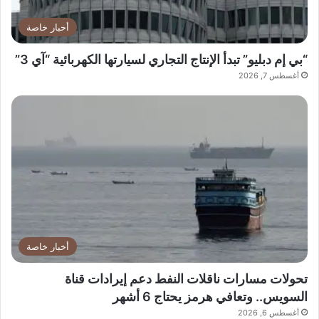
أخبار خاصة
“بي إم دبليو” تبدأ الإنتاج التجاري لسيارتها الكهربائية “آي 3”
أغسطس 7, 2026
أخبار خاصة
تحولات مسارات ناقلات النفط دعم إيرادات قناة
السويس.. وتعافي هرمز يحتاج 6 أشهر
أغسطس 6, 2026