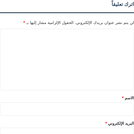
اترك تعليقاً
ي
ا
د
ه
لن يتم نشر عنوان بريدك الإلكتروني.
الحقول الإلزامية مشار إليها بـ
*
،
و
ا
ا
ل
ل
د
ت
ك
ع
ت
و
ل
ر
ي
أ
ح
ق
م
*
الاسم
*
د
أ
ي
و
البريد الإلكتروني
*
ب
،