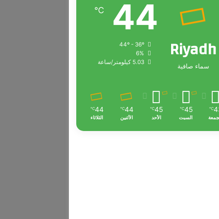
44
℃
Riyadh
44º - 36º
6%
5.03 كيلومتر/ساعة
سماء صافية
44
44
45
45
4
℃
℃
℃
℃
℃
جمعة
السبت
الأحد
الأثنين
الثلاثاء