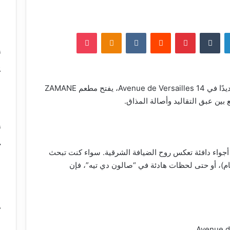
لينكدإن
‏Tumblr
بينتيريست
‏Reddit
‏VKontakte
Odnoklassniki
‫Pocket
أ
ع
في قلب الدائرة 16 الراقية في باريس، وتحديدًا في 14 Avenue de Versailles، يفتح مطعم ZAMANE
مع بين عبق التقاليد وأصالة المذاق.
أ
خ
 أجواء دافئة تعكس روح الضيافة الشرقية. سواء كنت تبحث
ام)، أو حتى لحظات هادئة في “صالون دي تيه”، فإن
د
و