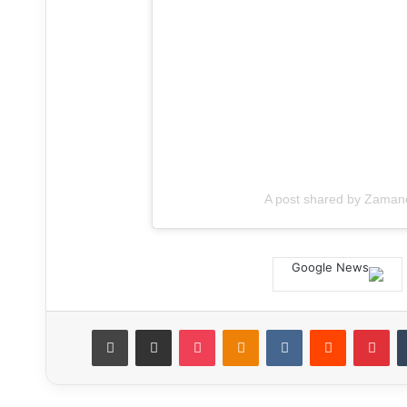
A post shared by Zam
‏Tumblr
بينتيريست
‏Reddit
‏VKontakte
Odnoklassniki
‫Pocket
مشاركة عبر البريد
طباعة