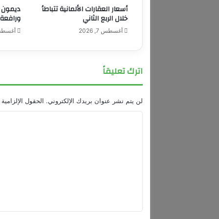
أسعار العقارات الألمانية تتباطأ
ديمون ي
ا
خلال الربع الثاني
ورافعة 
ف
"
أغسطس 7, 2026
أغسطس 7, 
ف
و
غ
اترك تعليقاً
أ
ر
ا
لن يتم نشر عنوان بريدك الإلكتروني.
الحقول الإلزامية 
ب
ي
ا
ا
"
ل
ب
ت
إ
ع
ط
ل
ل
ا
ي
ل
ة
ق
أ