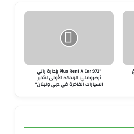
"
9
7
1
P
l
u
s
R
"971 Plus Rent A Car بإدارة راني
e
أرضروملي: الوجهة الأولى لتأجير
n
السيارات الفاخرة في دبي ولبنان"
t
A
C
a
r
ب
إ
د
ا