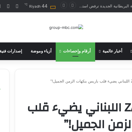
℃
44
تسجيل ا
مقا
الحكومة البريطانية الجديدة ترفض استبعاد زيادة الضرائب على البنوك
Riyadh
أخبار عالمية
أرقام وإحصاءات
أزياء وموضة
إصدارات فنية
ا
“مطعم ZAMANE اللبناني يضيء قلب
ا
زمن الجميل!”
ا
ا