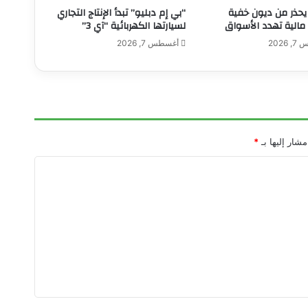
حذر من ديون خفية
“بي إم دبليو” تبدأ الإنتاج التجاري
ر
مالية تهدد الأسواق
لسيارتها الكهربائية “آي 3”
ة
ر
2026
أغسطس 7, 2026
ا
ن
ي
أ
ر
ض
مشار إليها بـ
*
ر
و
م
ل
ي
:
ا
ل
و
ج
ه
ة