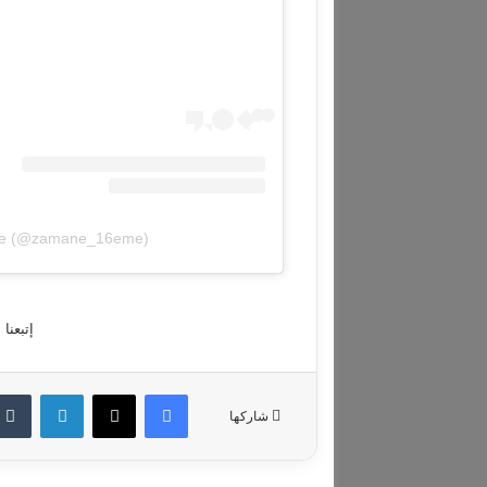
ane (@zamane_16eme)
إتبعنا
فيسبوك
‫X
لينكدإن
شاركها