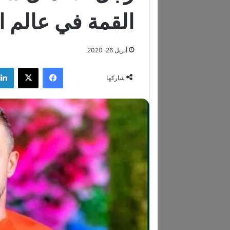
القمة في عالم ا
أبريل 26, 2020
فيسبوك
‫X
شاركها