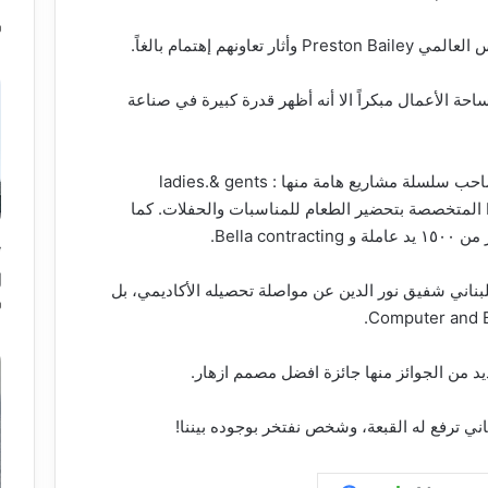
م
حة الأعمال مبكراً الا أنه أظهر قدرة كبيرة في صناعة
علاوةً على ذلك، يعد رجل الأعمال شفيق صاحب سلسلة مشاريع هامة منها : ladies.& gents
restaurants بالأضافة إلى Bella catering المتخصصة بتحضير الطعام للمناسبات والحفلات. كما
“
ل
لبناني شفيق نور الدين عن مواصلة تحصيله الأكاديمي، بل
يد من الجوائز منها جائزة افضل مصمم ازهار.
ي ترفع له القبعة، وشخص نفتخر بوجوده بيننا!