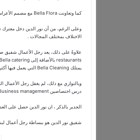
كما وتعاونت Bella Flora مع مصمم الأعراس العالمي Preston Bailey وأثار تعاونهم إهتمام بالغاً.
وعلى الرغم، من أن نور الدين دخل معترك سا
الاختلاف بمختلف المجالات .
يمتلك Bella Cleaning التي يعمل فيها أكثر من ١٥٠٠ يد عاملة و Bella contracting.
وبالتوازي مع ذلك، لم يغفل رجل الأعمال ال
درس اختصاصين Computer and Business management.
الجدير بالذكر ، ان نور الدين حصل على العد
شفيق نور الدين هو ببساطة رجل أعمال لبنان