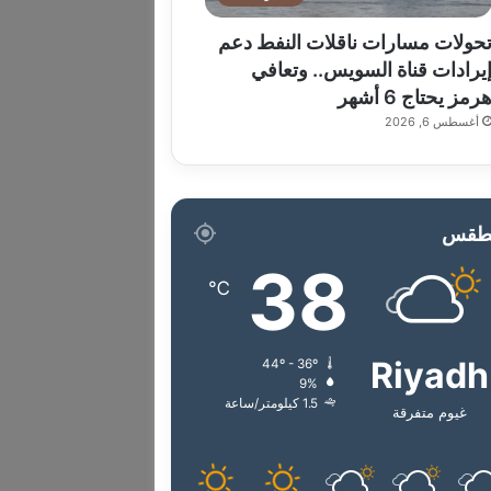
حولات مسارات ناقلات النفط دعم
يرادات قناة السويس.. وتعافي
رمز يحتاج 6 أشهر
أغسطس 6, 2026
طقس
38
℃
Riyadh
44º - 36º
9%
1.5 كيلومتر/ساعة
غيوم متفرقة