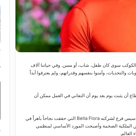
أ
ا
الكوكب سوى كان طفل، شاب، أو مسن. وفي حياتنا آلاف
 والتحديات، وآمنوا بنفسهم وقدراتهم، ولم يعترفوا أبداً
اع أن يثبت يوم بعد يوم أن التفاني في العمل ممكن أن
سافر نور الدين إلى قطر عام ٢٠٠٤ وقام بتأسيس فرع لشركته Bella Flora التي حققت نجاحاً باهراً في
س الملكية الضخمة وأصبحت المورد الأساسي لمنظمي
د
العالم.