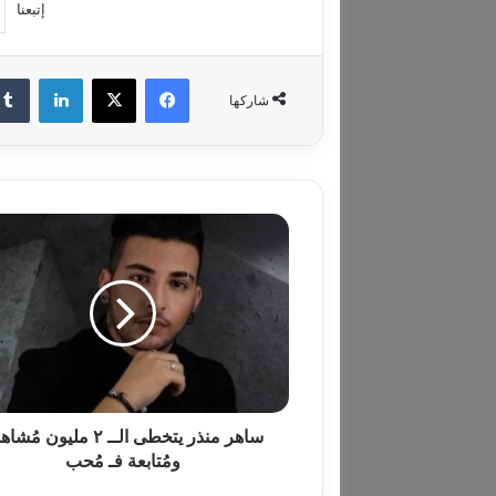
إتبعنا
فيسبوك
‫X
لينكدإن
شاركها
ساهر
منذر
يتخطى
الــ
٢
مليون
مُشاهدة
ومُتابعة
فـ
مُحب
ساهر منذر يتخطى الــ ٢ مليون مُ
ومُتابعة فـ مُحب