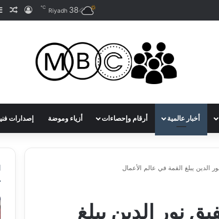
℃
38
تسجيل ا
مقا
Riyadh
أخبار عالمية
أرقام وإحصاءات
أزياء وموضة
إصدارات فني
ا
 الدين يبلغ القمة في عالم الأعمال
ق نور الدين يبلغ