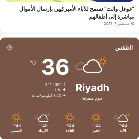
“غوغل والت” تسمح للآباء الأميركيين بإرسال الأموال
مباشرة إلى أطفالهم
أغسطس 7, 2026
الطقس
36
℃
Riyadh
44º - 36º
11%
3.23 كيلومتر/ساعة
غيوم متفرقة
45
45
44
44
44
℃
℃
℃
℃
℃
الأحد
الأثنين
الثلاثاء
الأربعاء
الخميس