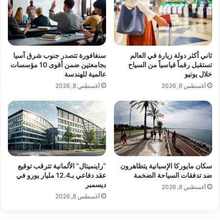
ه
ا
ن
ق
ا
أ
ا
غ
ل
ن
ثاني أكثر دولة زيارة في العالم
سنغافورة تتصدر جنوب شرق آسيا
ز
ي
تستقبل رقماً قياسياً من السياح
بجامعتين ضمن أقوى 10 مؤسسات
ا
ت
خلال يونيو
عالمية للهندسة
ه
ه
أغسطس 8, 2026
أغسطس 8, 2026
د
ا
ل
ا
ت
ل
ص
ج
دّ
د
ر
ي
ا
د
ل
ة
سكان مايوركا الإسبانية يتظاهرون
“راينميتال” الألمانية تترقب توقيع
ت
ضد تدفقات السياحة الضخمة
عقد دفاعي بـ12.4 مليار يورو في
ر
ديسمبر
أغسطس 8, 2026
ي
أغسطس 8, 2026
ن
د